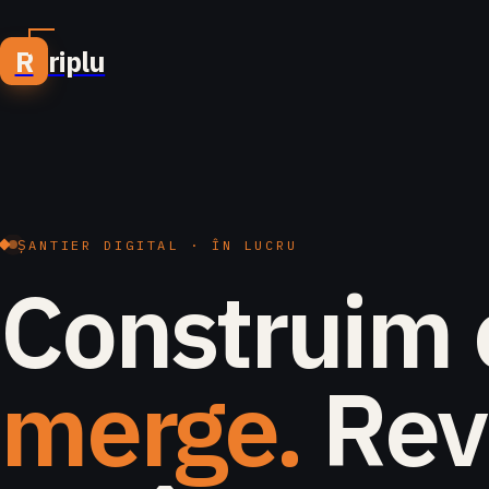
R
riplu
ȘANTIER DIGITAL · ÎN LUCRU
Construim 
merge.
Rev