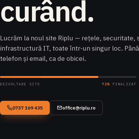
curând.
Lucrăm la noul site Riplu — rețele, securitate, 
infrastructură IT, toate într-un singur loc. Pân
telefon și email, ca de obicei.
DEZVOLTARE SITE
72%
FINALIZAT
0737 169 435
office@riplu.ro